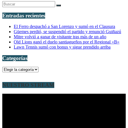
Entradas recientes
El Ferro despachó a San Lorenzo y sumó en el Clausura
Güemes perdió, se suspendió el partido y renunció Guiñazú
Mitre volvió a ganar de visitante tras más de un año
Old Lions ganó el duelo santiagueños por el Regional «B»
Lawn Tennis sumó con bonus y sigue prendido arriba
Categorías
Categorías
NUESTRO STREAM