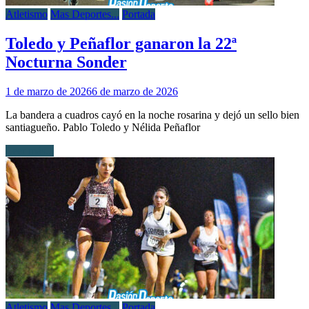
Atletismo
Mas Deportes...
Portada
Toledo y Peñaflor ganaron la 22ª
Nocturna Sonder
1 de marzo de 2026
6 de marzo de 2026
La bandera a cuadros cayó en la noche rosarina y dejó un sello bien
santiagueño. Pablo Toledo y Nélida Peñaflor
Leer más...
Atletismo
Mas Deportes...
Portada