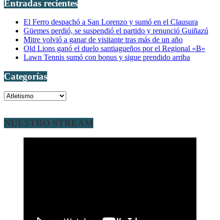
Entradas recientes
El Ferro despachó a San Lorenzo y sumó en el Clausura
Güemes perdió, se suspendió el partido y renunció Guiñazú
Mitre volvió a ganar de visitante tras más de un año
Old Lions ganó el duelo santiagueños por el Regional «B»
Lawn Tennis sumó con bonus y sigue prendido arriba
Categorías
Categorías
NUESTRO STREAM