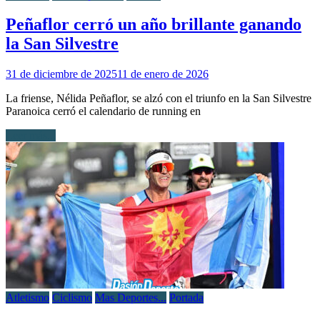
Peñaflor cerró un año brillante ganando
la San Silvestre
31 de diciembre de 2025
11 de enero de 2026
La friense, Nélida Peñaflor, se alzó con el triunfo en la San Silvestre
Paranoica cerró el calendario de running en
Leer más...
Atletismo
Ciclismo
Mas Deportes...
Portada