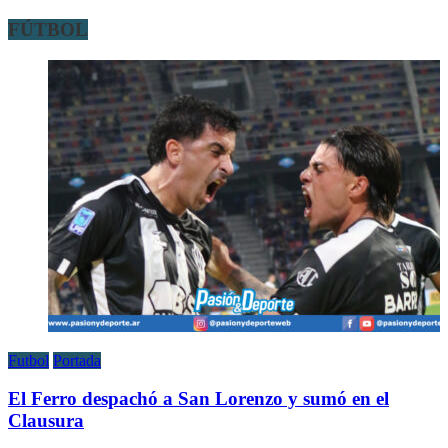
FÚTBOL
Futbol
Portada
El Ferro despachó a San Lorenzo y sumó en el
Clausura