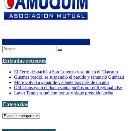
Entradas recientes
El Ferro despachó a San Lorenzo y sumó en el Clausura
Güemes perdió, se suspendió el partido y renunció Guiñazú
Mitre volvió a ganar de visitante tras más de un año
Old Lions ganó el duelo santiagueños por el Regional «B»
Lawn Tennis sumó con bonus y sigue prendido arriba
Categorías
Categorías