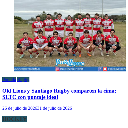
Portada
Rugby
Old Lions y Santiago Rugby comparten la cima;
SLTC con puntaje ideal
26 de julio de 2026
31 de julio de 2026
HOCKEY