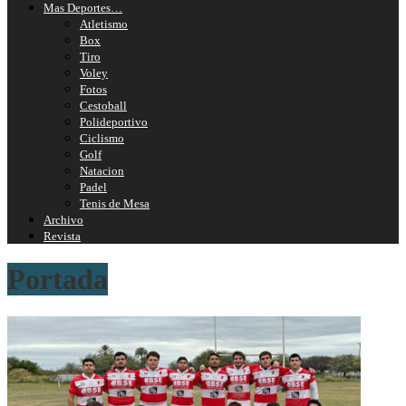
Mas Deportes…
Atletismo
Box
Tiro
Voley
Fotos
Cestoball
Polideportivo
Ciclismo
Golf
Natacion
Padel
Tenis de Mesa
Archivo
Revista
Portada