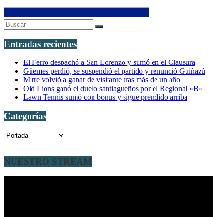
Entradas recientes
El Ferro despachó a San Lorenzo y sumó en el Clausura
Güemes perdió, se suspendió el partido y renunció Guiñazú
Mitre volvió a ganar de visitante tras más de un año
Old Lions ganó el duelo santiagueños por el Regional «B»
Lawn Tennis sumó con bonus y sigue prendido arriba
Categorías
Categorías
NUESTRO STREAM