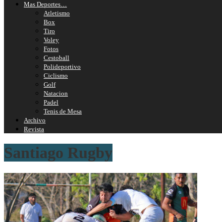
Mas Deportes…
Atletismo
Box
Tiro
Voley
Fotos
Cestoball
Polideportivo
Ciclismo
Golf
Natacion
Padel
Tenis de Mesa
Archivo
Revista
Santiago Rugby