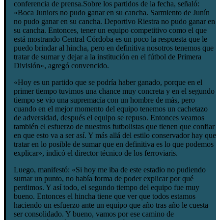
conferencia de prensa.Sobre los partidos de la fecha, señaló:
«Boca Juniors no pudo ganar en su cancha. Sarmiento de Junín
no pudo ganar en su cancha. Deportivo Riestra no pudo ganar en
su cancha. Entonces, tener un equipo competitivo como el que
está mostrando Central Córdoba es un poco la respuesta que le
puedo brindar al hincha, pero en definitiva nosotros tenemos que
tratar de sumar y dejar a la institución en el fútbol de Primera
División», agregó convencido.
«Hoy es un partido que se podría haber ganado, porque en el
primer tiempo tuvimos una chance muy concreta y en el segundo
tiempo se vio una supremacía con un hombre de más, pero
cuando en el mejor momento del equipo tenemos un cachetazo
de adversidad, después el equipo se repuso. Entonces veamos
también el esfuerzo de nuestros futbolistas que tienen que confiar
en que esto va a ser así. Y más allá del estilo conservador hay que
tratar en lo posible de sumar que en definitiva es lo que podemos
explicar», indicó el director técnico de los ferroviaris.
Luego, manifestó: «Si hoy me iba de este estadio no pudiendo
sumar un punto, no había forma de poder explicar por qué
perdimos. Y así todo, el segundo tiempo del equipo fue muy
bueno. Entonces el hincha tiene que ver que todos estamos
haciendo un esfuerzo ante un equipo que año tras año le cuesta
ser consolidado. Y bueno, vamos por ese camino de