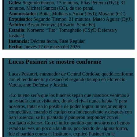
Goles:
Segundo tiempo, 13 minutos, Elías Pereyra (DyJ); 31
minutos, Michael Santos (CC), de tiro penal.
Amonestados:
Botta, Molinas y Amor (DyJ); Moyano (CC).
Expulsado:
Segundo Tiempo, 21 minutos, Mateo Aguiar (DyJ).
Árbitro:
Bryan Ferreyra (Rosario, Santa Fe).
Estadio:
Norberto “Tito” Tomaghello (CSyD Defensa y
Justicia).
Instancia:
Décima fecha, Fase Regular.
Fecha:
Jueves 12 de marzo del 2026.
Lucas Pusineri se mostró conforme
Lucas Pusineri, entrenador de Central Córdoba, quedó conforme
con el rendimiento y destacó el segundo tiempo en Florencio
Varela, ante Defensa y Justicia.
«Lo bueno sería que los hinchas sepan que nosotros venimos a
un estadio como visitantes, donde el rival nunca había. Y para
nosotros, tratar en lo posible de poder lograr un mejor equipo
competitivo, cuando el equipo con Independiente y después con
San Lorenzo, se ha plantado y pudieron responder con el
resultado adverso. Con el único partido que nosotros no hemos
estado tal vez un poco a la altura, por decirlo de alguna forma,
fue el partido contra el Instituto», explicó Pusineri en la