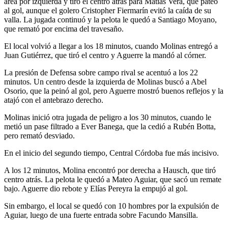
área por izquierda y tiró el centro atrás para Matías Vera, que pateó
al gol, aunque el golero Cristopher Fiermarín evitó la caída de su
valla. La jugada continuó y la pelota le quedó a Santiago Moyano,
que remató por encima del travesaño.
El local volvió a llegar a los 18 minutos, cuando Molinas entregó a
Juan Gutiérrez, que tiró el centro y Aguerre la mandó al córner.
La presión de Defensa sobre campo rival se acentuó a los 22
minutos. Un centro desde la izquierda de Molinas buscó a Abel
Osorio, que la peinó al gol, pero Aguerre mostró buenos reflejos y la
atajó con el antebrazo derecho.
Molinas inició otra jugada de peligro a los 30 minutos, cuando le
metió un pase filtrado a Ever Banega, que la cedió a Rubén Botta,
pero remató desviado.
En el inicio del segundo tiempo, Central Córdoba fue más incisivo.
A los 12 minutos, Molina encontró por derecha a Hausch, que tiró
centro atrás. La pelota le quedó a Mateo Aguiar, que sacó un remate
bajo. Aguerre dio rebote y Elías Pereyra la empujó al gol.
Sin embargo, el local se quedó con 10 hombres por la expulsión de
Aguiar, luego de una fuerte entrada sobre Facundo Mansilla.