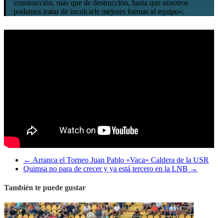
construcción, más que de destrucción, hasta que nosotros
podamos tratar de inculcarle mejores formas al equipo».
←
Arranca el Torneo Juan Pablo «Vaca» Caldera de la USR
Quimsa no para de crecer y ya está tercero en la LNB
→
También te puede gustar