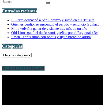
Entradas recientes
El Ferro despachó a San Lorenzo y sumó en el Clausura
Güemes perdió, se suspendió el partido y renunció Guiñazú
Mitre volvió a ganar de visitante tras más de un año
Old Lions ganó el duelo santiagueños por el Regional «B»
Lawn Tennis sumó con bonus y sigue prendido arriba
Categorías
Categorías
NUESTRO STREAM