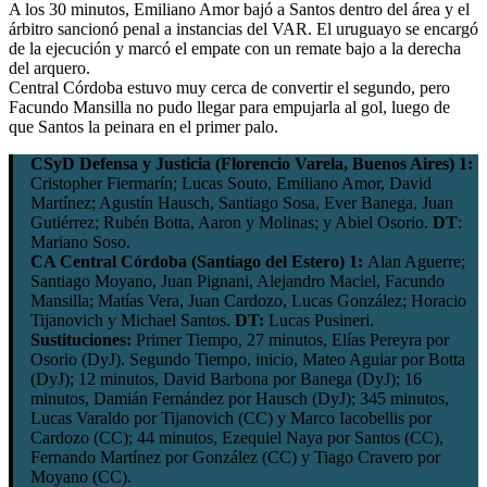
A los 30 minutos, Emiliano Amor bajó a Santos dentro del área y el
árbitro sancionó penal a instancias del VAR. El uruguayo se encargó
de la ejecución y marcó el empate con un remate bajo a la derecha
del arquero.
Central Córdoba estuvo muy cerca de convertir el segundo, pero
Facundo Mansilla no pudo llegar para empujarla al gol, luego de
que Santos la peinara en el primer palo.
CSyD Defensa y Justicia (Florencio Varela, Buenos Aires) 1:
Cristopher Fiermarín; Lucas Souto, Emiliano Amor, David
Martínez; Agustín Hausch, Santiago Sosa, Ever Banega, Juan
Gutiérrez; Rubén Botta, Aaron y Molinas; y Abiel Osorio.
DT
:
Mariano Soso.
CA Central Córdoba (Santiago del Estero) 1:
Alan Aguerre;
Santiago Moyano, Juan Pignani, Alejandro Maciel, Facundo
Mansilla; Matías Vera, Juan Cardozo, Lucas González; Horacio
Tijanovich y Michael Santos.
DT:
Lucas Pusineri.
Sustituciones:
Primer Tiempo, 27 minutos, Elías Pereyra por
Osorio (DyJ). Segundo Tiempo, inicio, Mateo Aguiar por Botta
(DyJ); 12 minutos, David Barbona por Banega (DyJ); 16
minutos, Damián Fernández por Hausch (DyJ); 345 minutos,
Lucas Varaldo por Tijanovich (CC) y Marco Iacobellis por
Cardozo (CC); 44 minutos, Ezequiel Naya por Santos (CC),
Fernando Martínez por González (CC) y Tiago Cravero por
Moyano (CC).