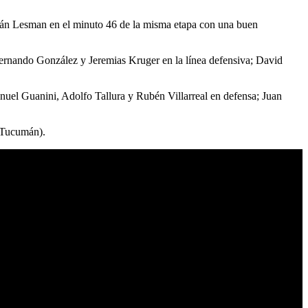
rmán Lesman en el minuto 46 de la misma etapa con una buen
Fernando González y Jeremias Kruger en la línea defensiva; David
anuel Guanini, Adolfo Tallura y Rubén Villarreal en defensa; Juan
 (Tucumán).