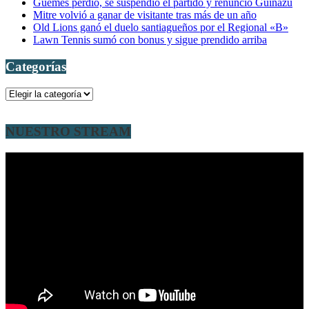
Güemes perdió, se suspendió el partido y renunció Guiñazú
Mitre volvió a ganar de visitante tras más de un año
Old Lions ganó el duelo santiagueños por el Regional «B»
Lawn Tennis sumó con bonus y sigue prendido arriba
Categorías
Categorías
NUESTRO STREAM