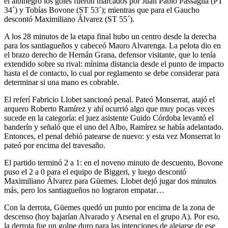
el albinegro los goles fueron marcados por Juan Pablo Passaglia (PT
34´) y Tobías Bovone (ST 53´); mientras que para el Gaucho
descontó Maximiliano Álvarez (ST 55´).
A los 28 minutos de la etapa final hubo un centro desde la derecha
para los santiagueños y cabeceó Mauro Alvarenga. La pelota dio en
el brazo derecho de Hernán Grana, defensor visitante, que lo tenía
extendido sobre su rival: mínima distancia desde el punto de impacto
hasta el de contacto, lo cual por reglamento se debe considerar para
determinar si una mano es cobrable.
El referí Fabricio Llobet sancionó penal. Pateó Monserrat, atajó el
arquero Roberto Ramírez y ahí ocurrió algo que muy pocas veces
sucede en la categoría: el juez asistente Guido Córdoba levantó el
banderín y señaló que el uno del Albo, Ramírez se había adelantado.
Entonces, el penal debió patearse de nuevo: y esta vez Monserrat lo
pateó por encima del travesaño.
El partido terminó 2 a 1: en el noveno minuto de descuento, Bovone
puso el 2 a 0 para el equipo de Biggeri, y luego descontó
Maximiliano Álvarez para Güemes. Llobet dejó jugar dos minutos
más, pero los santiagueños no lograron empatar…
Con la derrota, Güemes quedó un punto por encima de la zona de
descenso (hoy bajarían Alvarado y Arsenal en el grupo A). Por eso,
la derrota fue un golpe duro para las intenciones de alejarse de ese