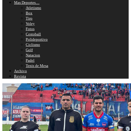
Mas Deportes…
Atletismo
Box
Tiro
Voley
Fotos
Cestoball
Polideportivo
Ciclismo
Golf
Natacion
Padel
Tenis de Mesa
Archivo
Revista