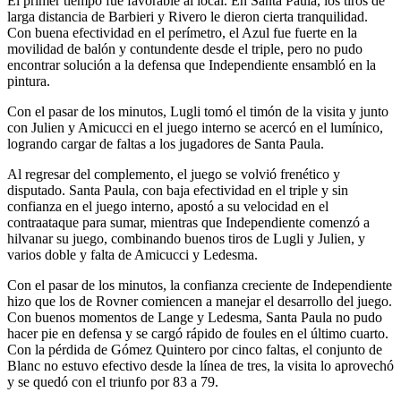
El primer tiempo fue favorable al local. En Santa Paula, los tiros de
larga distancia de Barbieri y Rivero le dieron cierta tranquilidad.
Con buena efectividad en el perímetro, el Azul fue fuerte en la
movilidad de balón y contundente desde el triple, pero no pudo
encontrar solución a la defensa que Independiente ensambló en la
pintura.
Con el pasar de los minutos, Lugli tomó el timón de la visita y junto
con Julien y Amicucci en el juego interno se acercó en el lumínico,
logrando cargar de faltas a los jugadores de Santa Paula.
Al regresar del complemento, el juego se volvió frenético y
disputado. Santa Paula, con baja efectividad en el triple y sin
confianza en el juego interno, apostó a su velocidad en el
contraataque para sumar, mientras que Independiente comenzó a
hilvanar su juego, combinando buenos tiros de Lugli y Julien, y
varios doble y falta de Amicucci y Ledesma.
Con el pasar de los minutos, la confianza creciente de Independiente
hizo que los de Rovner comiencen a manejar el desarrollo del juego.
Con buenos momentos de Lange y Ledesma, Santa Paula no pudo
hacer pie en defensa y se cargó rápido de foules en el último cuarto.
Con la pérdida de Gómez Quintero por cinco faltas, el conjunto de
Blanc no estuvo efectivo desde la línea de tres, la visita lo aprovechó
y se quedó con el triunfo por 83 a 79.