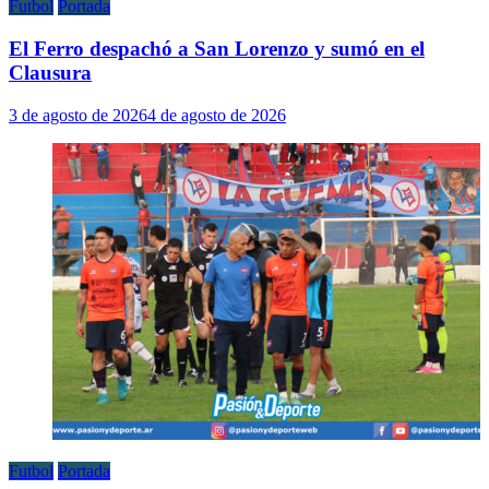
Futbol
Portada
El Ferro despachó a San Lorenzo y sumó en el
Clausura
3 de agosto de 2026
4 de agosto de 2026
Futbol
Portada