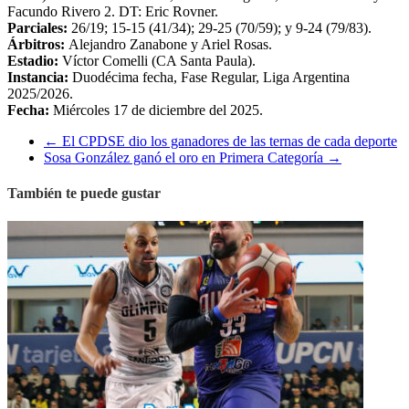
Facundo Rivero 2. DT: Eric Rovner.
Parciales:
26/19; 15-15 (41/34); 29-25 (70/59); y 9-24 (79/83).
Árbitros:
Alejandro Zanabone y Ariel Rosas.
Estadio:
Víctor Comelli (CA Santa Paula).
Instancia:
Duodécima fecha, Fase Regular, Liga Argentina
2025/2026.
Fecha:
Miércoles 17 de diciembre del 2025.
←
El CPDSE dio los ganadores de las ternas de cada deporte
Sosa González ganó el oro en Primera Categoría
→
También te puede gustar