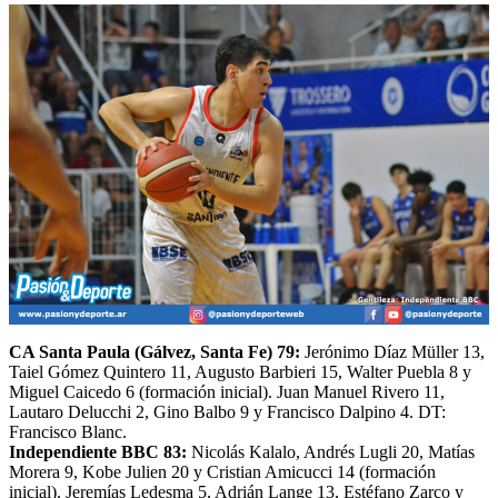
CA Santa Paula (Gálvez, Santa Fe) 79:
Jerónimo Díaz Müller 13,
Taiel Gómez Quintero 11, Augusto Barbieri 15, Walter Puebla 8 y
Miguel Caicedo 6 (formación inicial). Juan Manuel Rivero 11,
Lautaro Delucchi 2, Gino Balbo 9 y Francisco Dalpino 4. DT:
Francisco Blanc.
Independiente BBC 83:
Nicolás Kalalo, Andrés Lugli 20, Matías
Morera 9, Kobe Julien 20 y Cristian Amicucci 14 (formación
inicial). Jeremías Ledesma 5, Adrián Lange 13, Estéfano Zarco y