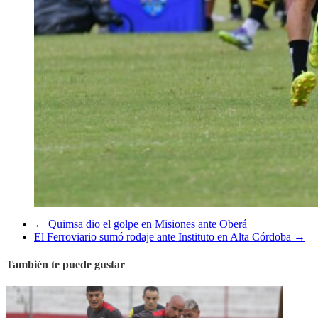
←
Quimsa dio el golpe en Misiones ante Oberá
El Ferroviario sumó rodaje ante Instituto en Alta Córdoba
→
También te puede gustar