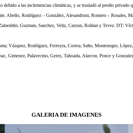
 debido a las inclemencias climáticas, y se trasladó al predio privado 
sale, Abello, Rodríguez – González, Alesandroni, Romero – Rosales, M
Zaineddin, Guzman, Sanchez, Veliz, Carzon, Roldan y Tevez. DT: Víct
desma; Vázquez, Rodríguez, Ferreyra, Correa; Salto, Montenegro, López
enac, Gimenez, Palavecino, Gerez, Taboada, Alarcon, Ponce y Gonzalez
GALERIA DE IMAGENES