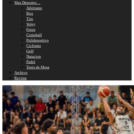
Mas Deportes…
Atletismo
Box
Tiro
Voley
Fotos
Cestoball
Polideportivo
Ciclismo
Golf
Natacion
Padel
Tenis de Mesa
Archivo
Revista