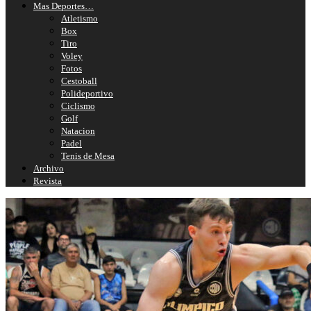
Mas Deportes…
Atletismo
Box
Tiro
Voley
Fotos
Cestoball
Polideportivo
Ciclismo
Golf
Natacion
Padel
Tenis de Mesa
Archivo
Revista