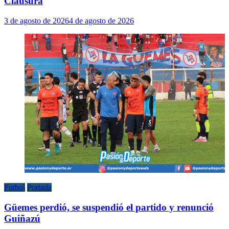
Clausura
3 de agosto de 2026
4 de agosto de 2026
Futbol
Portada
Güemes perdió, se suspendió el partido y renunció
Guiñazú