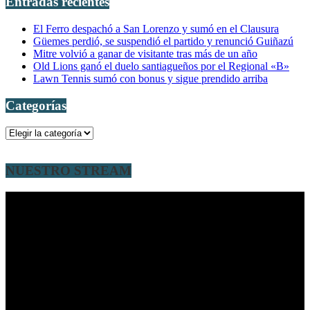
Entradas recientes
El Ferro despachó a San Lorenzo y sumó en el Clausura
Güemes perdió, se suspendió el partido y renunció Guiñazú
Mitre volvió a ganar de visitante tras más de un año
Old Lions ganó el duelo santiagueños por el Regional «B»
Lawn Tennis sumó con bonus y sigue prendido arriba
Categorías
Categorías
NUESTRO STREAM