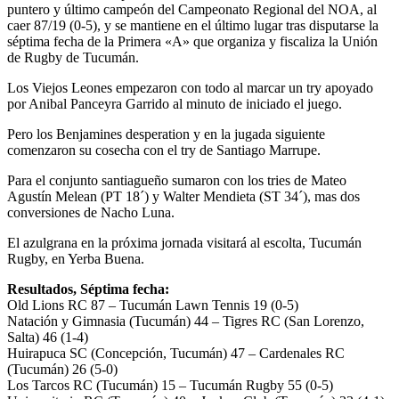
puntero y último campeón del Campeonato Regional del NOA, al
caer 87/19 (0-5), y se mantiene en el último lugar tras disputarse la
séptima fecha de la Primera «A» que organiza y fiscaliza la Unión
de Rugby de Tucumán.
Los Viejos Leones empezaron con todo al marcar un try apoyado
por Anibal Panceyra Garrido al minuto de iniciado el juego.
Pero los Benjamines desperation y en la jugada siguiente
comenzaron su cosecha con el try de Santiago Marrupe.
Para el conjunto santiagueño sumaron con los tries de Mateo
Agustín Melean (PT 18´) y Walter Mendieta (ST 34´), mas dos
conversiones de Nacho Luna.
El azulgrana en la próxima jornada visitará al escolta, Tucumán
Rugby, en Yerba Buena.
Resultados, Séptima fecha:
Old Lions RC 87 – Tucumán Lawn Tennis 19 (0-5)
Natación y Gimnasia (Tucumán) 44 – Tigres RC (San Lorenzo,
Salta) 46 (1-4)
Huirapuca SC (Concepción, Tucumán) 47 – Cardenales RC
(Tucumán) 26 (5-0)
Los Tarcos RC (Tucumán) 15 – Tucumán Rugby 55 (0-5)